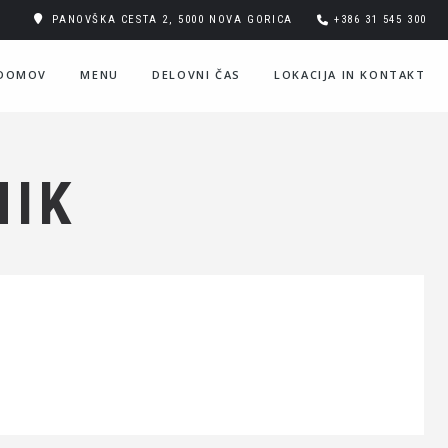
PANOVŠKA CESTA 2, 5000 NOVA GORICA
+386 31 545 300
DOMOV
MENU
DELOVNI ČAS
LOKACIJA IN KONTAKT
NIK